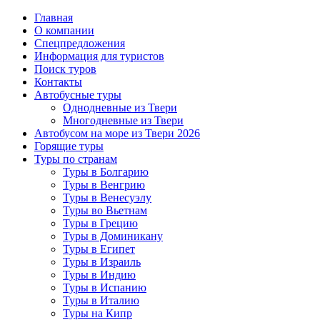
Главная
О компании
Спецпредложения
Информация для туристов
Поиск туров
Контакты
Автобусные туры
Однодневные из Твери
Многодневные из Твери
Автобусом на море из Твери 2026
Горящие туры
Туры по странам
Туры в Болгарию
Туры в Венгрию
Туры в Венесуэлу
Туры во Вьетнам
Туры в Грецию
Туры в Доминикану
Туры в Египет
Туры в Израиль
Туры в Индию
Туры в Испанию
Туры в Италию
Туры на Кипр