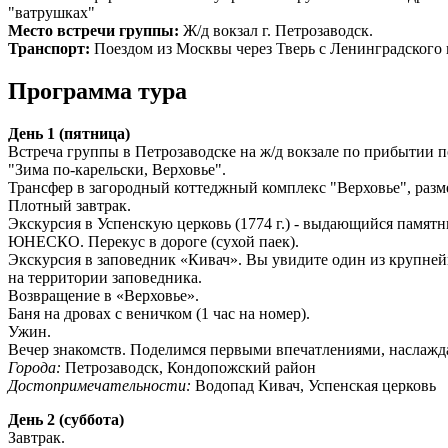
"ватрушках"
Место встречи группы:
Ж/д вокзал г. Петрозаводск.
Транспорт:
Поездом из Москвы через Тверь с Ленинградского в
Программа тура
День 1 (пятница)
Встреча группы в Петрозаводске на ж/д вокзале по прибытии п
"Зима по-карельски, Верховье".
Трансфер в загородный коттеджный комплекс "Верховье", разм
Плотный завтрак.
Экскурсия в Успенскую церковь (1774 г.) - выдающийся памятн
ЮНЕСКО. Перекус в дороге (сухой паек).
Экскурсия в заповедник «Кивач». Вы увидите один из крупней
на территории заповедника.
Возвращение в «Верховье».
Баня на дровах с веничком (1 час на номер).
Ужин.
Вечер знакомств. Поделимся первыми впечатлениями, наслажда
Города:
Петрозаводск, Кондопожский район
Достопримечательности:
Водопад Кивач, Успенская церковь
День 2 (суббота)
Завтрак.