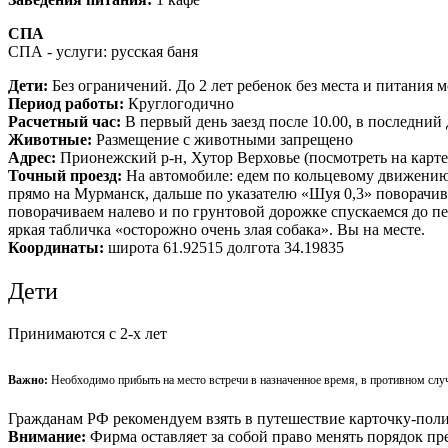
СПА
СПА - услуги: русская баня
Дети:
Без ограничений. До 2 лет ребенок без места и питания 
Период работы:
Круглогодично
Расчетный час:
В первый день заезд после 10.00, в последний
Животные:
Размещение с животными запрещено
Адрес:
Прионежский р-н, Хутор Верховье
(посмотреть на карте
Точный проезд:
На автомобиле: едем по кольцевому движению 
прямо на Мурманск, дальше по указателю «Шуя 0,3» поворачивае
поворачиваем налево и по грунтовой дорожке спускаемся до пер
яркая табличка «осторожно очень злая собака». Вы на месте.
Координаты:
широта 61.92515 долгота 34.19835
Дети
Принимаются c 2-х лет
Важно:
Необходимо прибыть на место встречи в назначенное время, в противном случ
Гражданам РФ рекомендуем взять в путешествие карточку-поли
Внимание:
Фирма оставляет за собой право менять порядок пр