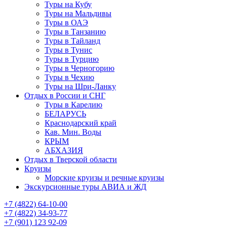
Туры на Кубу
Туры на Мальдивы
Туры в ОАЭ
Туры в Танзанию
Туры в Тайланд
Туры в Тунис
Туры в Турцию
Туры в Черногорию
Туры в Чехию
Туры на Шри-Ланку
Отдых в России и СНГ
Туры в Карелию
БЕЛАРУСЬ
Краснодарский край
Кав. Мин. Воды
КРЫМ
АБХАЗИЯ
Отдых в Тверской области
Круизы
Морские круизы и речные круизы
Экскурсионные туры АВИА и ЖД
‪+7 (4822) 64-10-00
+7 (4822) 34-93-77
+7 (901) 123 92-09