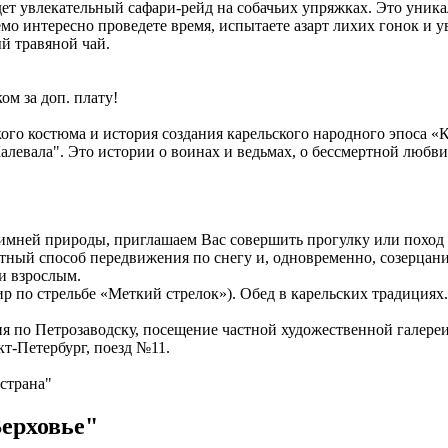
ет увлекательный сафари-рейд на собачьих упряжках. Это уникал
о интересно проведете время, испытаете азарт лихих гонок и 
й травяной чай.
ом за доп. плату!
ого костюма и история создания карельского народного эпоса «К
левала". Это истории о воинах и ведьмах, о бессмертной любви
зимней природы, приглашаем Вас совершить прогулку или поход 
ный способ передвижения по снегу и, одновременно, созерцани
 и взрослым.
ир по стрельбе «Меткий стрелок»). Обед в карельских традициях.
я по Петрозаводску, посещение частной художественной галереи
кт-Петербург, поезд №11.
 страна"
ерховье"