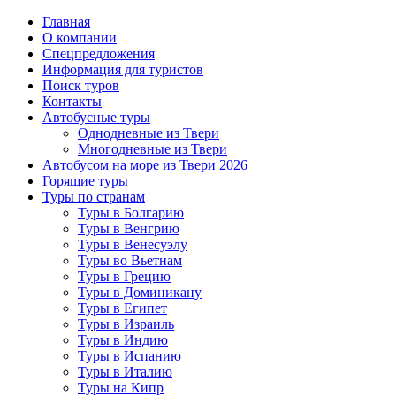
Главная
О компании
Спецпредложения
Информация для туристов
Поиск туров
Контакты
Автобусные туры
Однодневные из Твери
Многодневные из Твери
Автобусом на море из Твери 2026
Горящие туры
Туры по странам
Туры в Болгарию
Туры в Венгрию
Туры в Венесуэлу
Туры во Вьетнам
Туры в Грецию
Туры в Доминикану
Туры в Египет
Туры в Израиль
Туры в Индию
Туры в Испанию
Туры в Италию
Туры на Кипр