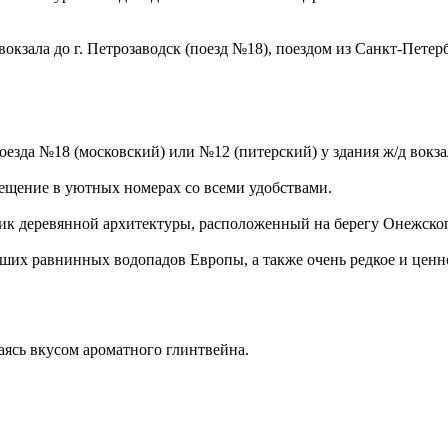
окзала до г. Петрозаводск (поезд №18), поездом из Санкт-Петерб
оезда №18 (московский) или №12 (питерский) у здания ж/д вокз
ещение в уютных номерах со всеми удобствами.
ик деревянной архитектуры, расположенный на берегу Онежского
ших равнинных водопадов Европы, а также очень редкое и ценно
ясь вкусом ароматного глинтвейна.