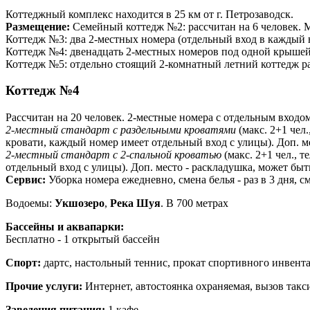
Коттеджный комплекс находится в 25 км от г. Петрозаводск.
Размещение:
Семейный коттедж №2: рассчитан на 6 человек. М
Коттедж №3: два 2-местных номера (отдельный вход в каждый 
Коттедж №4: двенадцать 2-местных номеров под одной крышей
Коттедж №5: отдельно стоящий 2-комнатный летний коттедж ра
Коттедж №4
Рассчитан на 20 человек. 2-местные номера с отдельным входом
2-местный стандарт с раздельными кроватями
(макс. 2+1 чел
кровати, каждый номер имеет отдельный вход с улицы). Доп. ме
2-местный стандарт с 2-спальной кроватью
(макс. 2+1 чел., 
отдельный вход с улицы). Доп. место - раскладушка, может быт
Сервис:
Уборка номера ежедневно, смена белья - раз в 3 дня, см
Водоемы:
Укшозеро
,
Река Шуя
. В 700 метрах
Бассейны и аквапарки:
Бесплатно - 1 открытый бассейн
Спорт:
дартс, настольный теннис, прокат спортивного инвент
Прочие услуги:
Интернет, автостоянка охраняемая, вызов так
Заведения питания:
1 кафе