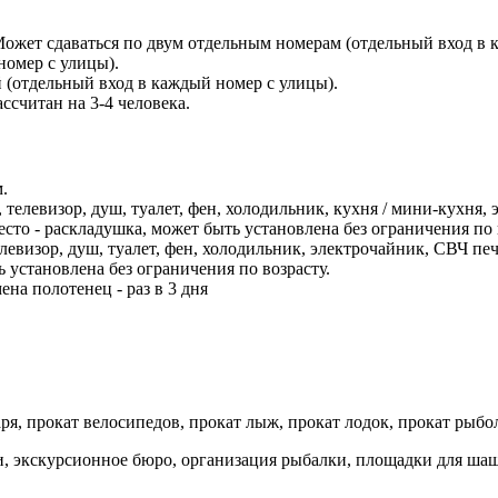
ожет сдаваться по двум отдельным номерам (отдельный вход в ка
номер с улицы).
 (отдельный вход в каждый номер с улицы).
ссчитан на 3-4 человека.
.
., телевизор, душ, туалет, фен, холодильник, кухня / мини-кухня,
сто - раскладушка, может быть установлена без ограничения по 
телевизор, душ, туалет, фен, холодильник, электрочайник, СВЧ пе
ь установлена без ограничения по возрасту.
ена полотенец - раз в 3 дня
аря, прокат велосипедов, прокат лыж, прокат лодок, прокат рыб
си, экскурсионное бюро, организация рыбалки, площадки для ша