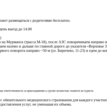
может размещаться с родителями бесплатно.
 день выезд до 14.00
)
на Мурманск (трасса М-18), после АЗС поворачиваем направо на 
м налево и дальше по главной дороге до указателя «Верховье 3»
вого поворота направо ~50 м (ул. Биричево, 11-23) и едем до к
ае ответственность за присоединение к группе полностью ложится на туриста.
с обязательного медицинского страхования для каждого участни
едоставления услуг, не уменьшая их объема.