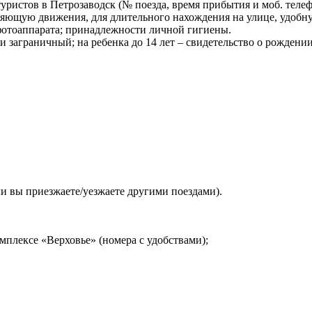
ристов в Петрозаводск (№ поезда, время прибытия и моб. телеф
сняющую движения, для длительного нахождения на улице, удобну
 фотоаппарата; принадлежности личной гигиены.
 заграничный; на ребенка до 14 лет – свидетельство о рождени
и вы приезжаете/уезжаете другими поездами).
плексе «Верховье» (номера с удобствами);