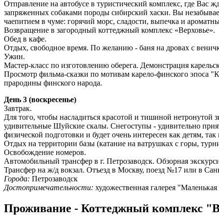
Отправление на автобусе в туристический комплекс, где Вас жд
запряженных собаками породы сибирский хаски. Вы незабываем
чаепитием в чуме: горячий морс, сладости, выпечка и ароматны
Возвращение в загородный коттеджный комплекс «Верховье».
Обед в кафе.
Отдых, свободное время. По желанию - баня на дровах с веничк
Ужин.
Мастер-класс по изготовлению оберега. Демонстрация карельск
Просмотр фильма-сказки по мотивам карело-финского эпоса "Ка
прародины финского народа.
День 3 (воскресенье)
Завтрак.
Для того, чтобы насладиться красотой и тишиной нетронутой 
удивительные Шуйские скалы. Снегоступы - удивительно прият
физической подготовки и будет очень интересен как детям, так
Отдых на территории базы (катание на ватрушках с горы, турн
Освобождение номеров.
Автомобильный трансфер в г. Петрозаводск. Обзорная экскурси
Трансфер на ж/д вокзал. Отъезд в Москву, поезд №17 или в Сан
Города:
Петрозаводск
Достопримечательности:
художественная галерея "Маленькая
Проживание - Коттеджный комплекс "В