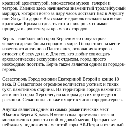
красивой архитектурой, множеством музеев, галерей и
театров. Именно здесь начинается знаменитый троллейбусный
маршрут, который всего за пару часов доставит Вас в Алушту
или Ялту. По дороге Вы сможете вдоволь насладиться всеми
красотами Крыма и сделать сотни шикарных снимков
природы и архитектуры крымских городов.
Керчь – наибольший город Керченского полуострова –
является древнейшим городом в мире. Город стоит на месте
известного античного Пантикапея, основания которого
относят к 6 веку до н. е. Для тех, кто любит совмещать
археологические экскурсии с отдыхом, город просто
необходимо посетить. Керчь также является одним из городов-
героев.
Севастополь Город основан Екатериной Второй в конце 18
века. В Севастополе огромное количество уютных и тихих
бухт, памятников старины. На территории города находится
античный город Херсонес, на котором до сих пор ведутся
раскопки. Севастополь также входит в число городов-героев.
Алупка является одним из самых романтических мест
Южного Берега Крыма. Именно сюда приезжают тысячи
молодоженов провести свой медовый месяц. Прекрасные
пейзажи у подножия знаменитой горы Ай-Петри и отличный