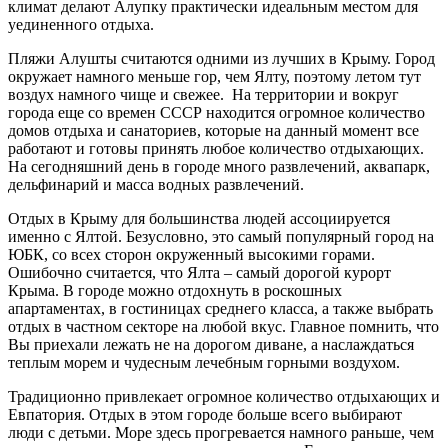
климат делают Алупку практически идеальным местом для
уединенного отдыха.
Пляжи Алушты считаются одними из лучших в Крыму. Город
окружает намного меньше гор, чем Ялту, поэтому летом тут
воздух намного чище и свежее. На территории и вокруг
города еще со времен СССР находится огромное количество
домов отдыха и санаториев, которые на данный момент все
работают и готовы принять любое количество отдыхающих.
На сегодняшний день в городе много развлечений, аквапарк,
дельфинарий и масса водных развлечений.
Отдых в Крыму для большинства людей ассоциируется
именно с Ялтой. Безусловно, это самый популярный город на
ЮБК, со всех сторон окруженный высокими горами.
Ошибочно считается, что Ялта – самый дорогой курорт
Крыма. В городе можно отдохнуть в роскошных
апартаментах, в гостиницах среднего класса, а также выбрать
отдых в частном секторе на любой вкус. Главное помнить, что
Вы приехали лежать не на дорогом диване, а наслаждаться
теплым морем и чудесным лечебным горными воздухом.
Традиционно привлекает огромное количество отдыхающих и
Евпатория. Отдых в этом городе больше всего выбирают
люди с детьми. Море здесь прогревается намного раньше, чем