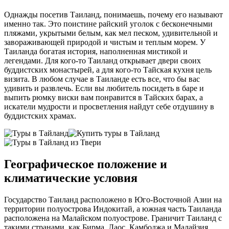
Однажды посетив Таиланд, понимаешь, почему его называют
именно так. Это поистине райский уголок с бесконечными
пляжами, укрытыми белым, как мел песком, удивительной и
завораживающей природой и чистым и теплым морем. У
Таиланда богатая история, наполненная мистикой и
легендами. Для кого-то Таиланд открывает двери своих
буддистских монастырей, а для кого-то Тайская кухня цель
визита. В любом случае в Таиланде есть все, что бы вас
удивить и развлечь. Если вы любитель посидеть в баре и
выпить рюмку виски вам понравится в Тайских барах, а
искатели мудрости и просветления найдут себе отдушину в
буддистских храмах.
Географическое положение и
климатические условия
Государство Таиланд расположено в Юго-Восточной Азии на
территории полуострова Индокитай, а южная часть Таиланда
расположена на Малайском полуострове. Граничит Таиланд с
такими странами, как Бирма, Лаос, Камбоджа и Малайзия.