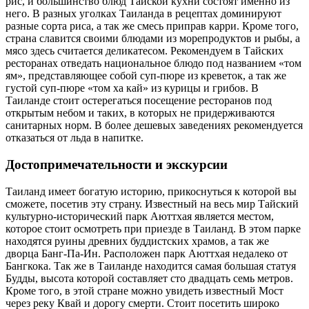
рис, и большинство блюд Тайской кухни состоят именно из
него. В разных уголках Таиланда в рецептах доминируют
разные сорта риса, а так же смесь приправ карри. Кроме того,
страна славится своими блюдами из морепродуктов и рыбы, а
мясо здесь считается деликатесом. Рекомендуем в Тайских
ресторанах отведать национальное блюдо под названием «том
ям», представляющее собой суп-пюре из креветок, а так же
густой суп-пюре «том ха кай» из курицы и грибов. В
Таиланде стоит остерегаться посещение ресторанов под
открытым небом и таких, в которых не придерживаются
санитарных норм. В более дешевых заведениях рекомендуется
отказаться от льда в напитке.
Достопримечательности и экскурсии
Таиланд имеет богатую историю, прикоснуться к которой вы
сможете, посетив эту страну. Известный на весь мир Тайский
культурно-исторический парк Аюттхая является местом,
которое стоит осмотреть при приезде в Таиланд. В этом парке
находятся руины древних буддистских храмов, а так же
дворца Банг-Па-Ин. Расположен парк Аюттхая недалеко от
Бангкока. Так же в Таиланде находится самая большая статуя
Будды, высота которой составляет сто двадцать семь метров.
Кроме того, в этой стране можно увидеть известный Мост
через реку Квай и дорогу смерти. Стоит посетить широко