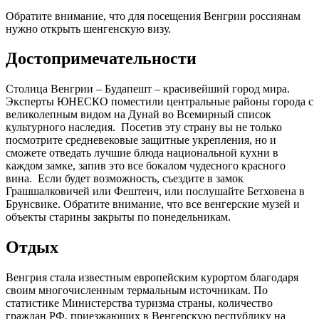
Обратите внимание, что для посещения Венгрии россиянам
нужно открыть шенгенскую визу.
Достопримечательности
Столица Венгрии – Будапешт – красивейший город мира.
Эксперты ЮНЕСКО поместили центральные районы города с
великолепным видом на Дунай во Всемирный список
культурного наследия. Посетив эту страну вы не только
посмотрите средневековые защитные укрепления, но и
сможете отведать лучшие блюда национальной кухни в
каждом замке, запив это все бокалом чудесного красного
вина. Если будет возможность, съездите в замок
Грашшалковичей или Фештеич, или послушайте Бетховена в
Брунсвике. Обратите внимание, что все венгерские музей и
объекты старины закрыты по понедельникам.
Отдых
Венгрия стала известным европейским курортом благодаря
своим многочисленным термальным источникам. По
статистике Министерства туризма страны, количество
граждан РФ, приезжающих в Венгерскую республику на