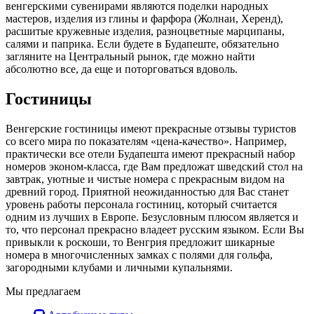
венгерскими сувенирами являются поделки народных
мастеров, изделия из глины и фарфора (Жолнаи, Херенд),
расшитые кружевные изделия, разноцветные марципаны,
салями и паприка. Если будете в Будапеште, обязательно
загляните на Центральный рынок, где можно найти
абсолютно все, да еще и поторговаться вдоволь.
Гостиницы
Венгерские гостиницы имеют прекрасные отзывы туристов
со всего мира по показателям «цена-качество». Например,
практически все отели Будапешта имеют прекрасный набор
номеров эконом-класса, где Вам предложат шведский стол на
завтрак, уютные и чистые номера с прекрасным видом на
древний город. Приятной неожиданностью для Вас станет
уровень работы персонала гостиниц, который считается
одним из лучших в Европе. Безусловным плюсом является и
то, что персонал прекрасно владеет русским языком. Если Вы
привыкли к роскоши, то Венгрия предложит шикарные
номера в многочисленных замках с полями для гольфа,
загородными клубами и личными купальнями.
Мы предлагаем