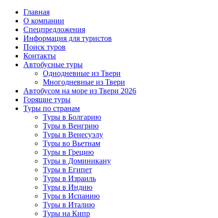
Главная
О компании
Спецпредложения
Информация для туристов
Поиск туров
Контакты
Автобусные туры
Однодневные из Твери
Многодневные из Твери
Автобусом на море из Твери 2026
Горящие туры
Туры по странам
Туры в Болгарию
Туры в Венгрию
Туры в Венесуэлу
Туры во Вьетнам
Туры в Грецию
Туры в Доминикану
Туры в Египет
Туры в Израиль
Туры в Индию
Туры в Испанию
Туры в Италию
Туры на Кипр