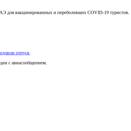
в ОАЭ для вакцинированных и переболевших COVID-19 туристов.
родлили отпуск
ации с авиасообщением.