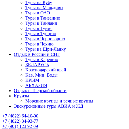
Туры на Кубу
Туры на Мальдивы
Туры в ОАЭ
Туры в Танзанию
Туры в Тайланд
Туры в Тунис
Туры в Турцию
Туры в Черногорию
Туры в Чехию
Туры на Шри-Ланку
Отдых в России и СНГ
Туры в Карелию
БЕЛАРУСЬ
Краснодарский край
Кав. Мин. Воды
КРЫМ
АБХАЗИЯ
Отдых в Тверской области
Круизы
Морские круизы и речные круизы
Экскурсионные туры АВИА и ЖД
‪+7 (4822) 64-10-00
+7 (4822) 34-93-77
+7 (901) 123 92-09