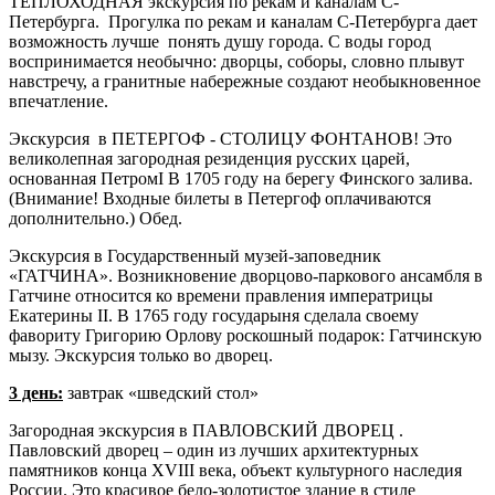
ТЕПЛОХОДНАЯ экскурсия по рекам и каналам С-
Петербурга. Прогулка по рекам и каналам С-Петербурга дает
возможность лучше понять душу города. С воды город
воспринимается необычно: дворцы, соборы, словно плывут
навстречу, а гранитные набережные создают необыкновенное
впечатление.
Экскурсия в ПЕТЕРГОФ - СТОЛИЦУ ФОНТАНОВ! Это
великолепная загородная резиденция русских царей,
основанная ПетромI В 1705 году на берегу Финского залива.
(Внимание! Входные билеты в Петергоф оплачиваются
дополнительно.) Обед.
Экскурсия в Государственный музей-заповедник
«ГАТЧИНА». Возникновение дворцово-паркового ансамбля в
Гатчине относится ко времени правления императрицы
Екатерины II. В 1765 году государыня сделала своему
фавориту Григорию Орлову роскошный подарок: Гатчинскую
мызу. Экскурсия только во дворец.
3 день:
завтрак «шведский стол»
Загородная экскурсия в ПАВЛОВСКИЙ ДВОРЕЦ .
Павловский дворец – один из лучших архитектурных
памятников конца XVIII века, объект культурного наследия
России. Это красивое бело-золотистое здание в стиле