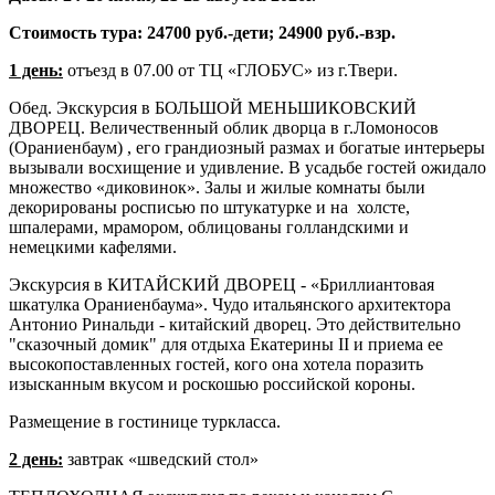
Стоимость тура: 24700 руб.-дети; 24900 руб.-взр.
1 день:
отъезд в 07.00 от ТЦ «ГЛОБУС» из г.Твери.
Обед. Экскурсия в БОЛЬШОЙ МЕНЬШИКОВСКИЙ
ДВОРЕЦ. Величественный облик дворца в г.Ломоносов
(Ораниенбаум) , его грандиозный размах и богатые интерьеры
вызывали восхищение и удивление. В усадьбе гостей ожидало
множество «диковинок». Залы и жилые комнаты были
декорированы росписью по штукатурке и на холсте,
шпалерами, мрамором, облицованы голландскими и
немецкими кафелями.
Экскурсия в КИТАЙСКИЙ ДВОРЕЦ - «Бриллиантовая
шкатулка Ораниенбаума». Чудо итальянского архитектора
Антонио Ринальди - китайский дворец. Это действительно
"сказочный домик" для отдыха Екатерины II и приема ее
высокопоставленных гостей, кого она хотела поразить
изысканным вкусом и роскошью российской короны.
Размещение в гостинице туркласса.
2 день:
завтрак «шведский стол»