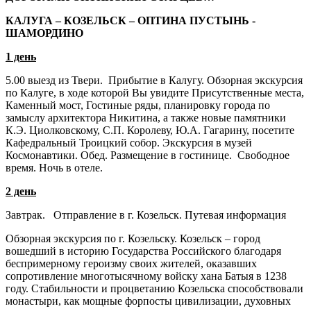
КАЛУГА – КОЗЕЛЬСК – ОПТИНА ПУСТЫНЬ -
ШАМОРДИНО
1 день
5.00 выезд из Твери. Прибытие в Калугу. Обзорная экскурсия
по Калуге, в ходе которой Вы увидите Присутственные места,
Каменный мост, Гостиные ряды, планировку города по
замыслу архитектора Никитина, а также новые памятники
К.Э. Циолковскому, С.П. Королеву, Ю.А. Гагарину, посетите
Кафедральный Троицкий собор. Экскурсия в музей
Космонавтики. Обед. Размещение в гостинице. Свободное
время. Ночь в отеле.
2 день
Завтрак. Отправление в г. Козельск. Путевая информация
Обзорная экскурсия по г. Козельску. Козельск – город
вошедший в историю Государства Российского благодаря
беспримерному героизму своих жителей, оказавших
сопротивление многотысячному войску хана Батыя в 1238
году. Стабильности и процветанию Козельска способствовали
монастыри, как мощные форпосты цивилизации, духовных