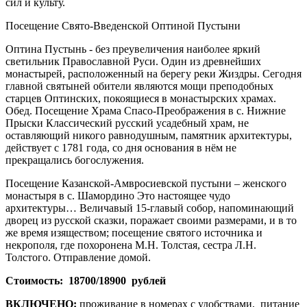
сил и культу.
Посещение Свято-Введенской Оптиной Пустыни
Оптина Пустынь - без преувеличения наиболее яркий
светильник Православной Руси. Один из древнейших
монастырей, расположенный на берегу реки Жиздры. Сегодня
главной святыней обители являются мощи преподобных
старцев Оптинских, покоящиеся в монастырских храмах.
Обед. Посещение Храма Спасо-Преображения в с. Нижние
Прыски Классический русский усадебный храм, не
оставляющий никого равнодушным, памятник архитектуры,
действует с 1781 года, со дня основания в нём не
прекращались богослужения.
Посещение Казанской-Амвросиевской пустыни – женского
монастыря в с. Шамордино Это настоящее чудо
архитектуры… Величавый 15-главый собор, напоминающий
дворец из русской сказки, поражает своими размерами, и в то
же время изяществом; посещение святого источника и
некрополя, где похоронена М.Н. Толстая, сестра Л.Н.
Толстого. Отправление домой.
Стоимость: 18700/18900 рублей
ВКЛЮЧЕНО:
проживание в номерах с удобствами, питание