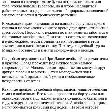
заплывали в гостеприимные бухты острова, не только для
того, чтобы пополнить запасы, но и чтобы насладиться
райским отдыхом среди великолепной природы, наполненной
запахом пряностей и тропических растений.
К молодым парам, нежащимся на пляжах под лучами яркого
солнца и не замечающих ничего кроме друг друга, отношение
здесь особое. Персонал с нежностью и вниманием заботится о
счастливых влюбленных. Они готовы сделать все возможное
и невозможное, чтобы превратить их пребывание в этом
земном раю в настоящую сказку. Поэтому, свадебный тур на
Маврикий останется в памяти молодоженов навсегда.
Свадебная церемония на Шри-Ланке необычайно романтична
и красива. Обряд проходит под нежное музыкальное
сопровождение. Молодые люди торжественно клянутся друг
другу в любви и верности. Затем молодоженов ждет
великолепный праздничный ужин и необыкновенные
поздравления от отеля.
Как и где пройдет свадебный обряд зависит лишь от желания
самих влюбленных. Его можно провести на борту яхты или
океанском берегу, под аккомпанемент океанского бриза или в
саду, в окружении тропической зелени. А любители экстрима
могут обменяться кольцами под водой. На этом острове