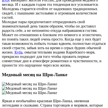
Кубу
выбирают жители России, для проведения медового
месяца. И с каждым годом эта тенденция все усиливается.
Молодежь старается отойти от надоевших традиционных
свадеб, с пышными застольями и огромным количеством
гостей.
Молодые пары предпочитают отпраздновать свой
знаменательный день таким образом, чтобы он доставил
радость себе, а не непонятно откуда набравшимся гостям.
Может по отношению к близким это немного и эгоистично,
но понять таких людей очень просто. Когда еще у них будет
такая возможность побыть только вдвоем, полностью отдаться
своей страсти, забыв хоть на время о серых буднях обычной
жизни.
Куба
, омытая теплыми водами Карибского моря,
прекрасно подходит для того чтобы прожить первые
совместные дни в атмосфере романтики и чувственности, и
пронести это ощущение через всю жизнь.
Медовый месяц на Шри-Ланке
Яркая и необычайно красивая Шри-Ланка, овеянная
легендами и сказками. Страна торговцев и моряков, которые