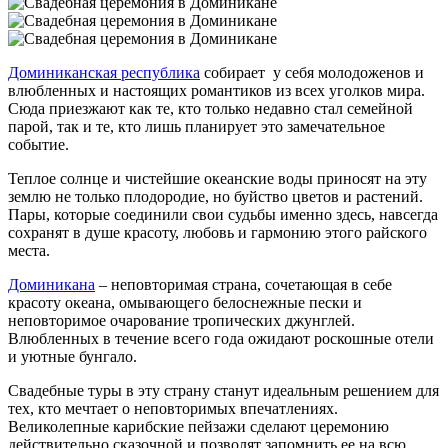
Доминиканская республика
собирает у себя молодоженов и
влюбленных и настоящих романтиков из всех уголков мира.
Сюда приезжают как те, кто только недавно стал семейной
парой, так и те, кто лишь планирует это замечательное
событие.
Теплое солнце и чистейшие океанские воды приносят на эту
землю не только плодородие, но буйство цветов и растений.
Пары, которые соединили свои судьбы именно здесь, навсегда
сохранят в душе красоту, любовь и гармонию этого райского
места.
Доминикана
– неповторимая страна, сочетающая в себе
красоту океана, омывающего белоснежные пески и
неповторимое очарование тропических джунглей.
Влюбленных в течение всего года ожидают роскошные отели
и уютные бунгало.
Свадебные туры в эту страну станут идеальным решением для
тех, кто мечтает о неповторимых впечатлениях.
Великолепные карибские пейзажи сделают церемонию
действительно сказочной и позволят запомнить ее на всю