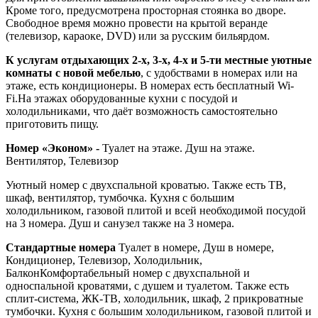
Кроме того, предусмотрена просторная стоянка во дворе.
Свободное время можно провести на крытой веранде
(телевизор, караоке, DVD) или за русским бильярдом.
К услугам отдыхающих 2-х, 3-х, 4-х и 5-ти местные уютные
комнаты с новой мебелью
, с удобствами в номерах или на
этаже, есть кондиционеры. В номерах есть бесплатный Wi-
Fi.На этажах оборудованные кухни с посудой и
холодильниками, что даёт возможность самостоятельно
приготовить пищу.
Номер «Эконом» -
Туалет на этаже. Душ на этаже.
Вентилятор, Телевизор
Уютный номер с двухспальной кроватью. Также есть ТВ,
шкаф, вентилятор, тумбочка. Кухня с большим
холодильником, газовой плитой и всей необходимой посудой
на 3 номера. Душ и санузел также на 3 номера.
Стандартные номера
Туалет в номере, Душ в номере,
Кондиционер, Телевизор, Холодильник,
БалконКомфортабельный номер с двухспальной и
односпальной кроватями, с душем и туалетом. Также есть
сплит-система, ЖК-ТВ, холодильник, шкаф, 2 прикроватные
тумбочки. Кухня с большим холодильником, газовой плитой и