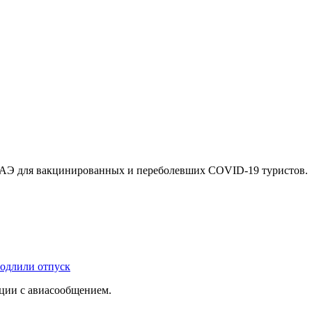
в ОАЭ для вакцинированных и переболевших COVID-19 туристов.
родлили отпуск
ации с авиасообщением.