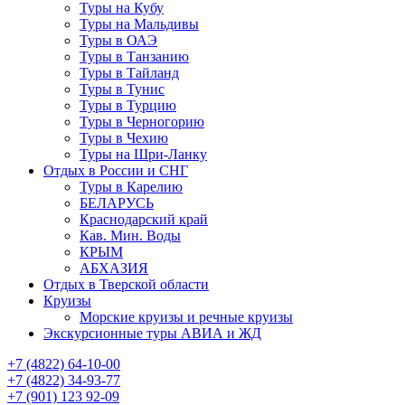
Туры на Кубу
Туры на Мальдивы
Туры в ОАЭ
Туры в Танзанию
Туры в Тайланд
Туры в Тунис
Туры в Турцию
Туры в Черногорию
Туры в Чехию
Туры на Шри-Ланку
Отдых в России и СНГ
Туры в Карелию
БЕЛАРУСЬ
Краснодарский край
Кав. Мин. Воды
КРЫМ
АБХАЗИЯ
Отдых в Тверской области
Круизы
Морские круизы и речные круизы
Экскурсионные туры АВИА и ЖД
‪+7 (4822) 64-10-00
+7 (4822) 34-93-77
+7 (901) 123 92-09