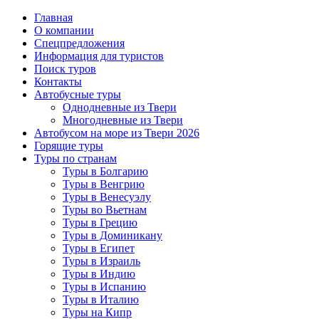
Главная
О компании
Спецпредложения
Информация для туристов
Поиск туров
Контакты
Автобусные туры
Однодневные из Твери
Многодневные из Твери
Автобусом на море из Твери 2026
Горящие туры
Туры по странам
Туры в Болгарию
Туры в Венгрию
Туры в Венесуэлу
Туры во Вьетнам
Туры в Грецию
Туры в Доминикану
Туры в Египет
Туры в Израиль
Туры в Индию
Туры в Испанию
Туры в Италию
Туры на Кипр