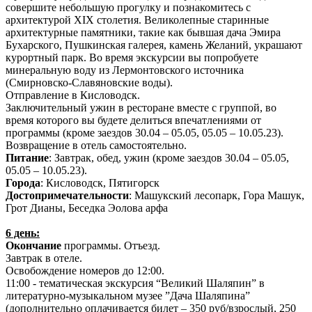
совершите небольшую прогулку и познакомитесь с
архитектурой XIX столетия. Великолепные старинные
архитектурные памятники, такие как бывшая дача Эмира
Бухарского, Пушкинская галерея, камень Желаний, украшают
курортный парк. Во время экскурсии вы попробуете
минеральную воду из Лермонтовского источника
(Смирновско-Славяновские воды).
Отправление в Кисловодск.
Заключительный ужин в ресторане вместе с группой, во
время которого вы будете делиться впечатлениями от
программы (кроме заездов 30.04 – 05.05, 05.05 – 10.05.23).
Возвращение в отель самостоятельно.
Питание
: Завтрак, обед, ужин (кроме заездов 30.04 – 05.05,
05.05 – 10.05.23).
Города
: Кисловодск, Пятигорск
Достопримечательности
: Машукский лесопарк, Гора Машук,
Грот Дианы, Беседка Эолова арфа
6 день:
Окончание
программы. Отъезд.
Завтрак в отеле.
Освобождение номеров до 12:00.
11:00 - тематическая экскурсия “Великий Шаляпин” в
литературно-музыкальном музее ”Дача Шаляпина”
(дополнительно оплачивается билет – 350 руб/взрослый, 250