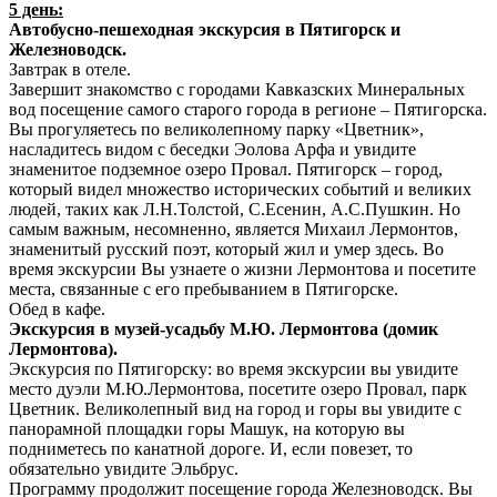
5 день:
Автобусно-пешеходная экскурсия в Пятигорск и
Железноводск.
Завтрак в отеле.
Завершит знакомство с городами Кавказских Минеральных
вод посещение самого старого города в регионе – Пятигорска.
Вы прогуляетесь по великолепному парку «Цветник»,
насладитесь видом с беседки Эолова Арфа и увидите
знаменитое подземное озеро Провал. Пятигорск – город,
который видел множество исторических событий и великих
людей, таких как Л.Н.Толстой, С.Есенин, А.С.Пушкин. Но
самым важным, несомненно, является Михаил Лермонтов,
знаменитый русский поэт, который жил и умер здесь. Во
время экскурсии Вы узнаете о жизни Лермонтова и посетите
места, связанные с его пребыванием в Пятигорске.
Обед в кафе.
Экскурсия в музей-усадьбу М.Ю. Лермонтова (домик
Лермонтова).
Экскурсия по Пятигорску: во время экскурсии вы увидите
место дуэли М.Ю.Лермонтова, посетите озеро Провал, парк
Цветник. Великолепный вид на город и горы вы увидите с
панорамной площадки горы Машук, на которую вы
подниметесь по канатной дороге. И, если повезет, то
обязательно увидите Эльбрус.
Программу продолжит посещение города Железноводск. Вы