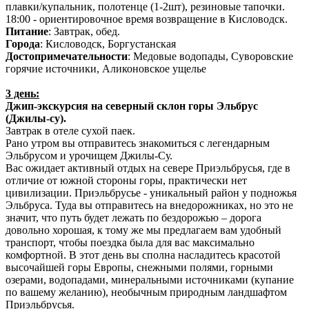
плавки/купальник, полотенце (1-2шт), резиновые тапочки.
18:00 - ориентировочное время возвращение в Кисловодск.
Питание
: Завтрак, обед.
Города
: Кисловодск, Боргустанская
Достопримечательности
: Медовые водопады, Суворовские
горячие источники, Аликоновское ущелье
3 день:
Джип-экскурсия на северный склон горы Эльбрус
(Джилы-су).
Завтрак в отеле сухой паек.
Рано утром вы отправитесь знакомиться с легендарным
Эльбрусом и урочищем Джилы-Су.
Вас ожидает активный отдых на севере Приэльбрусья, где в
отличие от южной стороны горы, практически нет
цивилизации. Приэльбрусье - уникальный район у подножья
Эльбруса. Туда вы отправитесь на внедорожниках, но это не
значит, что путь будет лежать по бездорожью – дорога
довольно хорошая, к тому же мы предлагаем вам удобный
транспорт, чтобы поездка была для вас максимально
комфортной. В этот день вы сполна насладитесь красотой
высочайшей горы Европы, снежными полями, горными
озерами, водопадами, минеральными источниками (купание
по вашему желанию), необычным природным ландшафтом
Приэльбрусья.