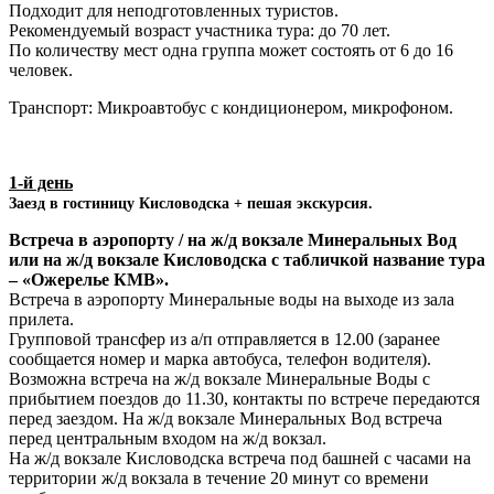
Подходит для неподготовленных туристов.
Рекомендуемый возраст участника тура: до 70 лет.
По количеству мест одна группа может состоять от 6 до 16
человек.
Транспорт: Микроавтобус с кондиционером, микрофоном.
1-й день
Заезд в гостиницу Кисловодска + пешая экскурсия.
Встреча в аэропорту / на ж/д вокзале Минеральных Вод
или на ж/д вокзале Кисловодска с табличкой название тура
– «Ожерелье КМВ».
Встреча в аэропорту Минеральные воды на выходе из зала
прилета.
Групповой трансфер из а/п отправляется в 12.00 (заранее
сообщается номер и марка автобуса, телефон водителя).
Возможна встреча на ж/д вокзале Минеральные Воды с
прибытием поездов до 11.30, контакты по встрече передаются
перед заездом. На ж/д вокзале Минеральных Вод встреча
перед центральным входом на ж/д вокзал.
На ж/д вокзале Кисловодска встреча под башней с часами на
территории ж/д вокзала в течение 20 минут со времени