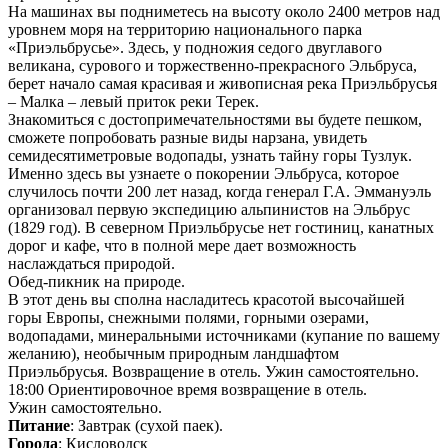
На машинах вы подниметесь на высоту около 2400 метров над
уровнем моря на территорию национального парка
«Приэльбрусье». Здесь, у подножия седого двуглавого
великана, сурового и торжественно-прекрасного Эльбруса,
берет начало самая красивая и живописная река Приэльбрусья
– Малка – левый приток реки Терек.
Знакомиться с достопримечательностями вы будете пешком,
сможете попробовать разные виды нарзана, увидеть
семидесятиметровые водопады, узнать тайну горы Тузлук.
Именно здесь вы узнаете о покорении Эльбруса, которое
случилось почти 200 лет назад, когда генерал Г.А. Эммануэль
организовал первую экспедицию альпинистов на Эльбрус
(1829 год). В северном Приэльбрусье нет гостиниц, канатных
дорог и кафе, что в полной мере дает возможность
наслаждаться природой.
Обед-пикник на природе.
В этот день вы сполна насладитесь красотой высочайшей
горы Европы, снежными полями, горными озерами,
водопадами, минеральными источниками (купание по вашему
желанию), необычным природным ландшафтом
Приэльбрусья. Возвращение в отель. Ужин самостоятельно.
18:00 Ориентировочное время возвращение в отель.
Ужин самостоятельно.
Питание
: Завтрак (сухой паек).
Города
: Кисловодск