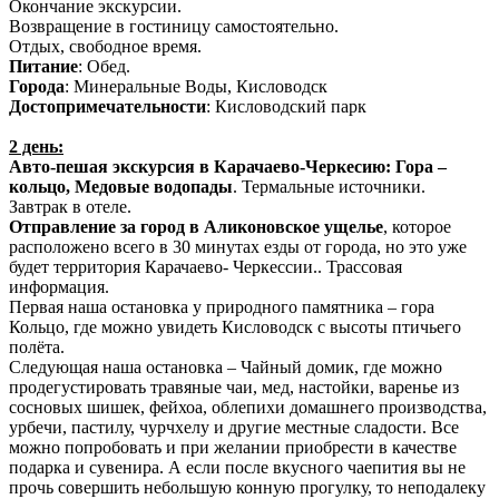
Окончание экскурсии.
Возвращение в гостиницу самостоятельно.
Отдых, свободное время.
Питание
: Обед.
Города
: Минеральные Воды, Кисловодск
Достопримечательности
: Кисловодский парк
2 день:
Авто-пешая экскурсия в Карачаево-Черкесию: Гора –
кольцо, Медовые водопады
. Термальные источники.
Завтрак в отеле.
Отправление за город в Аликоновское ущелье
, которое
расположено всего в 30 минутах езды от города, но это уже
будет территория Карачаево- Черкессии.. Трассовая
информация.
Первая наша остановка у природного памятника – гора
Кольцо, где можно увидеть Кисловодск с высоты птичьего
полёта.
Следующая наша остановка – Чайный домик, где можно
продегустировать травяные чаи, мед, настойки, варенье из
сосновых шишек, фейхоа, облепихи домашнего производства,
урбечи, пастилу, чурчхелу и другие местные сладости. Все
можно попробовать и при желании приобрести в качестве
подарка и сувенира. А если после вкусного чаепития вы не
прочь совершить небольшую конную прогулку, то неподалеку