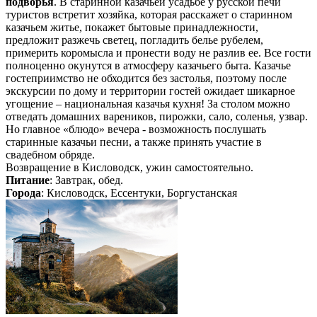
подворья
. В старинной казачьей усадьбе у русской печи
туристов встретит хозяйка, которая расскажет о старинном
казачьем житье, покажет бытовые принадлежности,
предложит разжечь светец, погладить белье рубелем,
примерить коромысла и пронести воду не разлив ее. Все гости
полноценно окунутся в атмосферу казачьего быта. Казачье
гостеприимство не обходится без застолья, поэтому после
экскурсии по дому и территории гостей ожидает шикарное
угощение – национальная казачья кухня! За столом можно
отведать домашних вареников, пирожки, сало, соленья, узвар.
Но главное «блюдо» вечера - возможность послушать
старинные казачьи песни, а также принять участие в
свадебном обряде.
Возвращение в Кисловодск, ужин самостоятельно.
Питание
: Завтрак, обед.
Города
: Кисловодск, Ессентуки, Боргустанская