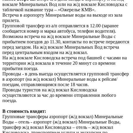
вокзале Минеральных Вод или на ж/д вокзале Кисловодска с
табличкой название тура – «Ожерелье КМВ».
Встреча в аэропорту Минеральные воды на выходе из зала
прилета.
Групповой трансфер из а/п отправляется в 12.00 (заранее
сообщается номер и марка автобуса, телефон водителя).
Возможна встреча на ж/д вокзале Минеральные Воды с
прибытием поездов до 11.30, контакты по встрече передаются
перед заездом. На ж/д вокзале Минеральных Вод встреча
перед центральным входом на ж/д вокзал.
На ж/д вокзале Кисловодска встреча под башней с часами на
территории ж/д вокзала в течение 20 минут со времени
прибытия поезда.
Проводы - в день выезда осуществляется групповой трансфер
в аэропорт (на ж/д вокзал) Минеральные воды к рейсам/
поездам, отправляющимся после 18 часов.
Проводы туристов на ж/д вокзал Кисловодска
осуществляются за час до времени отправления любого
поезда.
В стоимость входит:
Групповые трансферы аэропорт (ж/д вокзал) Минеральные
Воды – отель - аэропорт (ж/д вокзал) Минеральные Воды,
трансфер ж/д вокзал Кисловодска – отель – ж/д вокзал
Кисловодска, транспортные услуги и экскурсии по