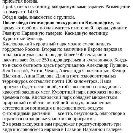
прибытия поезда.
Прибытие в гостиницу, выбранную вами заранее. Размещение
в номерах с 14.00.
Обед в кафе, знакомство с группой.
После обеда пешеходная экскурсия по Кисловодску
, во
время которой вы познакомитесь с историей города, увидите
Главную Нарзанную галерею, Каскадную лестницу,
Курортный бульвар.
Кисловодский курортный парк можно смело назвать
гордостью России. Вторая по величине в Европе парковая
зона раскинулась на площади более 950 гектаров и
насчитывает более 250 видов деревьев и кустарников. Когда-
то в свою бытность здесь прогуливались Александр Пушкин,
Лев Толстой, Антон Чехов, Александр Солженицын, Федор
Шаляпин, Анна Павлова. Длина пяти оздоровительных
терренкуров составляет почти 100 километров. Наша
прогулка будет неспешной, чтобы вы сполна насладились
красотой здешних мест. Курортный парк прекрасен во все
времена года. Кисловодский парк обладает множеством
природный свойств: чистейший воздух, повышенная
естественная ионизация и насыщенность воздуха
фитонцидами растений — все это, безусловно, благотворно
отразится на здоровье участников программы.
Во время экскурсии вам предложат продегустировать три
вида кисловодского нарзана в Главной Нарзанной галерее.