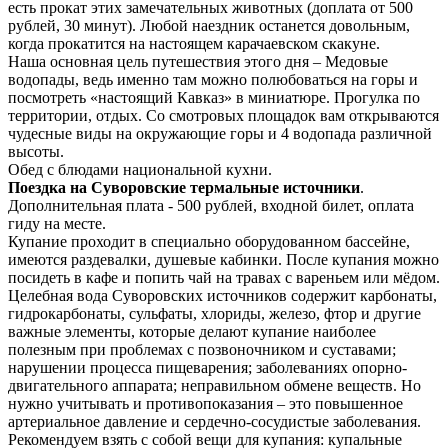
есть прокат этих замечательных животных (доплата от 500
рублей, 30 минут). Любой наездник останется довольным,
когда прокатится на настоящем карачаевском скакуне.
Наша основная цель путешествия этого дня – Медовые
водопады, ведь именно там можно полюбоваться на горы и
посмотреть «настоящий Кавказ» в миниатюре. Прогулка по
территории, отдых. Со смотровых площадок вам открываются
чудесные виды на окружающие горы и 4 водопада различной
высоты.
Обед с блюдами национальной кухни.
Поездка на Суворовские термальные источники
.
Дополнительная плата - 500 рублей, входной билет, оплата
гиду на месте.
Купание проходит в специально оборудованном бассейне,
имеются раздевалки, душевые кабинки. После купания можно
посидеть в кафе и попить чай на травах с вареньем или мёдом.
Целебная вода Суворовских источников содержит карбонаты,
гидрокарбонаты, сульфаты, хлориды, железо, фтор и другие
важные элементы, которые делают купание наиболее
полезным при проблемах с позвоночником и суставами;
нарушении процесса пищеварения; заболеваниях опорно-
двигательного аппарата; неправильном обмене веществ. Но
нужно учитывать и противопоказания – это повышенное
артериальное давление и сердечно-сосудистые заболевания.
Рекомендуем взять с собой вещи для купания: купальные