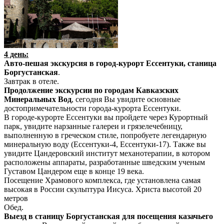
4 день:
Авто-пешая экскурсия в город-курорт Ессентуки, станица
Боргустанская
.
Завтрак в отеле.
Продолжение экскурсии по городам Кавказских
Минеральных Вод
, сегодня Вы увидите основные
достопримечательности города-курорта Ессентуки.
В городе-курорте Ессентуки вы пройдете через Курортный
парк, увидите нарзанные галереи и грязелечебницу,
выполненную в греческом стиле, попробуете легендарную
минеральную воду (Ессентуки-4, Ессентуки-17). Также вы
увидите Цандеровский институт механотерапии, в котором
расположены аппараты, разработанные шведским ученым
Густавом Цандером еще в конце 19 века.
Посещение Храмового комплекса, где установлена самая
высокая в России скульптура Иисуса. Христа высотой 20
метров
Обед.
Выезд в станицу Боргустанская для посещения казачьего