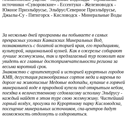
источники «Суворовские» - Ессентуки - Железноводск -
Южное Приэльбрусье, Эльбрус/Северное Приэльбрусье,
Джылы-Су - Пятигорск - Кисловодск - Минеральные Воды
За несколько дней программы вы побываете в самых
прекрасных уголках Кавказских Минеральных Вод,
познакомитесь с богатой историей края, его традициями,
культурой, национальной кухней. Как в ожерелье собирают
лучшие жемчужины, так и предлагаемый тур позволит вам
увидеть все главные достопримечательности региона за
весьма короткий срок.
Знакомство с архитектурой и историей курортных городов
КМВ, дегустация разнообразных сортов меда и варенья по
дороге на живописные Медовые водопады, купание в горячей
минеральной воде в природной купели под открытым небом,
поездка к величественному седовласому исполину Эльбрусу -
каждый найдет в этом туре свою жемчужину. Чистейший
горный воздух, прогулки по Курортному парку Кисловодска,
посещение минеральных источников, спа-центров дадут
возможность отдохнуть и оздоровиться.