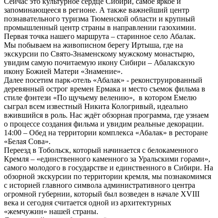
Сейчас это культурное сердце Сибири, самое яркое и
запоминающееся в регионе. А также важнейший центр
познавательного туризма Тюменской области и крупный
промышленный центр страны в направлении газохимии.
Первая точка нашего маршрута – старинное село Абалак.
Мы побываем на живописном берегу Иртыша, где на
экскурсии по Свято-Знаменскому мужскому монастырю,
увидим самую почитаемую икону Сибири – Абалакскую
икону Божией Матери «Знамение».
Далее посетим парк-отель «Абалак» - реконструированный
деревянный острог времен Ермака и место съемок фильма в
стиле фэнтези «По щучьему велению», в котором Емелю
сыграл всем известный Никита Кологривый, идеально
вжившийся в роль. Нас ждёт обзорная программа, где узнаем
о процессе создания фильма и увидим реальные декорации.
14:00 – Обед на территории комплекса «Абалак» в ресторане
«Белая Сова».
Переезд в Тобольск, который начинается с белокаменного
Кремля – «единственного каменного за Уральскими горами»,
самого молодого в государстве и единственного в Сибири. На
обзорной экскурсии по территории кремля, мы познакомимся
с историей главного символа административного центра
огромной губернии, который был возведен в начале XVIII
века и сегодня считается одной из архитектурных
«жемчужин» нашей страны.