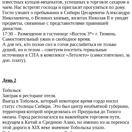
известных купцов-меценатов, успешных в торговле сахаром и
чаем. Нас встретят господа и пригласят прогуляться по дому.
Гости узнают о пребывании в Сибири Цесаревича Александра
Николаевича, о Великих князьях, визитах Николая II и увидят
предметы, связанные с представителями правившей
династии.
17:30 – Размещение в гостинице «Восток 3*» г. Тюмень.
Самостоятельный ужин и свободное время.
А для тех, кто полон сил и готов расслабиться не только
душой, но и телом – советуем посетить термальные
источники в СПА в комплексе «Летолето» (самостоятельно, за
доп. плату).
День 2
Тобольск
Завтрак в ресторане отеля.
Выезд в Тобольск, который некоторое время гордо носил
статус столицы Сибири. Это был центр необъятной губернии,
территория которой определялась от Приуралья до Тихого
океана. Город располагался на важнейшем торговом пути,
ведущем в Китай и Среднюю Азию, но именно из-за переноса
этой дороги в XIX веке значение Тобольска упало.