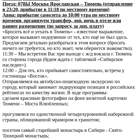
Поезд: 078Ы Москва Ярославская – Тюмень (отправление
в 23:20, прибытие в 11:18 по местному времени)
Авиа: прибытие самолета до 10:00 утра по местному
времени, организуем трансфер, доп. ночь в отеле или
раннее размещение (по запросу, за доп. плату)
«Бросить всё и уехать в Тюмень» - известное выражение,
которое вызывает недоумение от тех, кто ещё не был здесь.
Предлагаем детально разобраться в этом вопросе (бросать
ничего не требуется, но кто знает, чем обернется знакомство).
11:30 – Мы встретим Вас при выходе с ж/д вокзала г. Тюмень
со стороны города (будем ждать с табличкой «Сибирское
наследие»).
12:00 – Для тех, кто прибывает самостоятельно, встреча у
гостиницы «Восток».
Отправляемся на автобусно-пешеходную экскурсию по
городу, который занимает лидирующие позиции в российских
рейтингах по качеству жизни. В ходе программы:
сделаем красивые фотографии на фоне визитной карточки
Тюмени – Моста Влюбленных;
прогуляемся по единственной четырехуровневой набережной
страны, облицованной мрамором и гранитом;
посетим самый старейший монастырь в Сибири - Свято-
Троицкий монастырь;