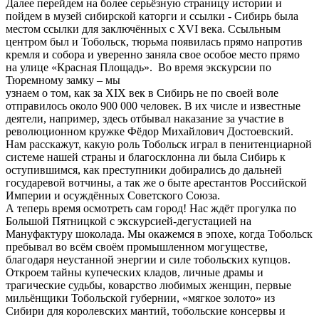
Далее перейдем на более серьёзную страницу истории и
пойдем в музей сибирской каторги и ссылки - Сибирь была
местом ссылки для заключённых с XVI века. Ссыльным
центром был и Тобольск, тюрьма появилась прямо напротив
кремля и собора и уверенно заняла свое особое место прямо
на улице «Красная Площадь». Во время экскурсии по
Тюремному замку – мы
узнаем о том, как за XIX век в Сибирь не по своей воле
отправилось около 900 000 человек. В их числе и известные
деятели, например, здесь отбывал наказание за участие в
революционном кружке Фёдор Михайлович Достоевский.
Нам расскажут, какую роль Тобольск играл в пенитенциарной
системе нашей страны и благосклонна ли была Сибирь к
оступившимся, как преступники добирались до дальней
государевой вотчины, а так же о быте арестантов Российской
Империи и осуждённых Советского Союза.
А теперь время осмотреть сам город! Нас ждёт прогулка по
Большой Пятницкой с экскурсией-дегустацией на
Мануфактуру шоколада. Мы окажемся в эпохе, когда Тобольск
пребывал во всём своём промышленном могуществе,
благодаря неустанной энергии и силе тобольских купцов.
Откроем тайны купеческих кладов, личные драмы и
трагические судьбы, коварство любимых женщин, первые
мильёнщики Тобольской губернии, «мягкое золото» из
Сибири для королевских мантий, тобольские консервы и