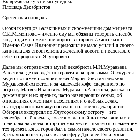
Во время экскурсии мы увидим:
Площадь Декабристов
Сретенская площадь
Особняк купцов Балакшиных и скромнейший дом мецената
С.И.Мамонтова – именно ему мы обязаны говорить спасибо,
когда ездим по железной дороге в сторону Ахангельска.
Именно Савва Иванович приложил не мало усилий и своего
капитала для строительства железной дороги и представьте
себе, он родился в Ялуторовске.
Далее мы отправимся в музей декабриста М.И.Муравьева-
Апостола где нас ждёт интерактивная программа. Экскурсия
ведется от имени хозяйки дома Марии Константиновны
Муравьевой-Апостол и за чашечкой кофе, сваренного по
рецепту Матвея Ивановича Муравьева-Апостола, рассказ о
домочадцах и их друзьях, часто навещающих семью, об
отношениях с местным населениям и о добрых делах,
благодаря которым ялуторовчане полюбили декабристов.
Обзорная экскурсия по Ялуторовскому острогу – это
своеобразный кремль, восстановленный по всем канонам и
правилам на своем историческом месте – является отражением
тех времен, когда город был в самом начале своего развития.
Здесь можно окунуться в атмосферу Древней Руси, узнав