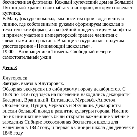
бесчисленная флотилия. Каждый купеческий дом на Большой
Пятницкой хранит свою забытую историю, которую поведает
купчиха.
В Мануфактуре шоколада мы посетим производственную
линию, где собственными руками сформируем шоколад в
тематические формы, а в кофейной продегустируем конфеты
и примем участие в императорской трапезе чаепития с
элементами интерактива. В конце экскурсии мы получим
удостоверение «Начинающий шоколатье».
19:00 – Возвращение в Тюмень. Свободный вечер и
самостоятельный ужин.
День 3
Ялуторовск
Завтрак, выезд в Ялуторовск.
Обзорная экскурсия по сибирскому городу декабристов. С
1829 по 1856 год здесь на поселении находились декабристы
Басаргин, Враницкий, Ентальцев, Муравьёв-Апостол,
Оболенский, Пущин, Черкасов и Якушкин. Декабристы
внесли большой вклад в развитие культуры города. Именно
по их инициативе здесь были открыты важнейшие учебные
заведения Сибири: всесословная бесплатная школа для
мальчиков в 1842 году, и первая в Сибири школа для девочек в
1846 году.