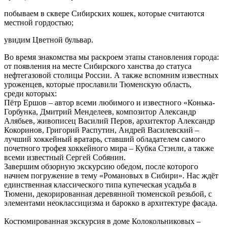
побываем в сквере Сибирских кошек, которые считаются
местной гордостью;
увидим Цветной бульвар.
Во время знакомства мы раскроем этапы становления города:
от появления на месте Сибирского ханства до статуса
нефтегазовой столицы России. А также вспомним известных
уроженцев, которые прославили Тюменскую область,
среди которых:
Пётр Ершов – автор всеми любимого и известного «Конька-
Горбунка, Дмитрий Менделеев, композитор Александр
Алябьев, живописец Василий Перов, архитектор Александр
Кокоринов, Григорий Распутин, Андрей Василевский –
лучший хоккейный вратарь, ставший обладателем самого
почетного трофея хоккейного мира – Кубка Стэнли, а также
всеми известный Сергей Собянин.
Завершим обзорную экскурсию обедом, после которого
начнем погружение в тему «Романовых в Сибири». Нас ждёт
единственная классического типа купеческая усадьба в
Тюмени, декорированная деревянной тюменской резьбой, с
элементами неоклассицизма и барокко в архитектуре фасада.
Костюмированная экскурсия в доме Колокольниковых –