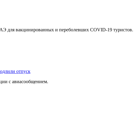
в ОАЭ для вакцинированных и переболевших COVID-19 туристов.
родлили отпуск
ации с авиасообщением.