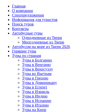
Главная
О компании
Спецпредложения
Информация для туристов
Поиск туров
Контакты
Автобусные туры
Однодневные из Твери
Многодневные из Твери
Автобусом на море из Твери 2026
Горящие туры
Туры по странам
Туры в Болгарию
Туры в Венгрию
Туры в Венесуэлу
Туры во Вьетнам
Туры в Грецию
Туры в Доминикану
Туры в Египет
Туры в Израиль
Туры в Индию
Туры в Испанию
Туры в Италию
Туры на Кипр