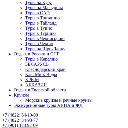
Туры на Кубу
Туры на Мальдивы
Туры в ОАЭ
Туры в Танзанию
Туры в Тайланд
Туры в Тунис
Туры в Турцию
Туры в Черногорию
Туры в Чехию
Туры на Шри-Ланку
Отдых в России и СНГ
Туры в Карелию
БЕЛАРУСЬ
Краснодарский край
Кав. Мин. Воды
КРЫМ
АБХАЗИЯ
Отдых в Тверской области
Круизы
Морские круизы и речные круизы
Экскурсионные туры АВИА и ЖД
‪+7 (4822) 64-10-00
+7 (4822) 34-93-77
+7 (901) 123 92-09