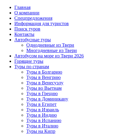
Главная
О компании
Спецпредложения
Информация для туристов
Поиск туров
Контакты
Автобусные туры
Однодневные из Твери
Многодневные из Твери
Автобусом на море из Твери 2026
Горящие туры
Туры по странам
Туры в Болгарию
Туры в Венгрию
Туры в Венесуэлу
Туры во Вьетнам
Туры в Грецию
Туры в Доминикану
Туры в Египет
Туры в Израиль
Туры в Индию
Туры в Испанию
Туры в Италию
Туры на Кипр