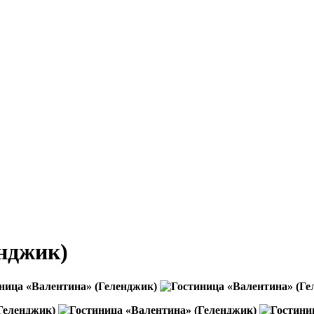
нджик)