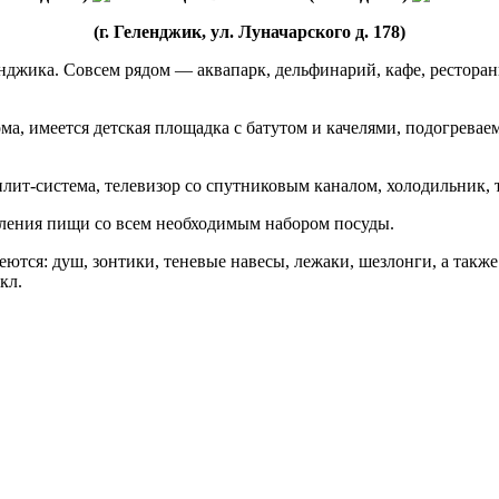
(г. Геленджик, ул. Луначарского д. 178)
енджика. Совсем рядом — аквапарк, дельфинарий, кафе, ресторан
дома, имеется детская площадка с батутом и качелями, подогрева
плит-система, телевизор со спутниковым каналом, холодильник, т
вления пищи со всем необходимым набором посуды.
ются: душ, зонтики, теневые навесы, лежаки, шезлонги, а такж
кл.