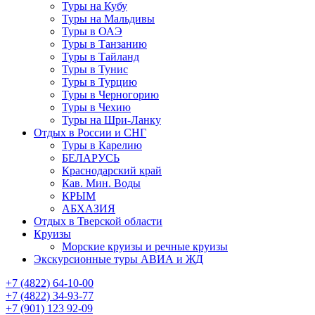
Туры на Кубу
Туры на Мальдивы
Туры в ОАЭ
Туры в Танзанию
Туры в Тайланд
Туры в Тунис
Туры в Турцию
Туры в Черногорию
Туры в Чехию
Туры на Шри-Ланку
Отдых в России и СНГ
Туры в Карелию
БЕЛАРУСЬ
Краснодарский край
Кав. Мин. Воды
КРЫМ
АБХАЗИЯ
Отдых в Тверской области
Круизы
Морские круизы и речные круизы
Экскурсионные туры АВИА и ЖД
‪+7 (4822) 64-10-00
+7 (4822) 34-93-77
+7 (901) 123 92-09