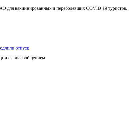
в ОАЭ для вакцинированных и переболевших COVID-19 туристов.
родлили отпуск
ации с авиасообщением.